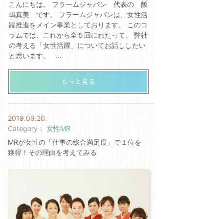
こんにちは。 フラームジャパン 代表の 飯
嶋真美 です。 フラームジャパンは、女性活
躍推進をメイン事業としております。 このコ
ラムでは、これから全５回にわたって、 弊社
の考える「女性活躍」についてお話ししたい
と思います。 ...
2019.09.20.
Category：
女性MR
MRが女性の「仕事の総合満足度」で１位を
獲得！その理由を考えてみる