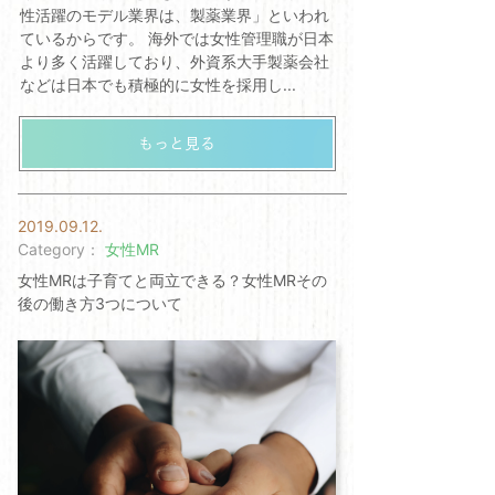
性活躍のモデル業界は、製薬業界」といわれ
ているからです。 海外では女性管理職が日本
より多く活躍しており、外資系大手製薬会社
などは日本でも積極的に女性を採用し...
2019.09.12.
Category：
女性MR
女性MRは子育てと両立できる？女性MRその
後の働き方3つについて