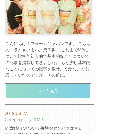
こんにちは！フラームジャパンです。 こちら
のコラムもいよいよ第７弾。 これまでMRに
ついて比較的初歩的で基本的なことについて
の記事を掲載してきました。 もう少し基本的
なことについての記事を載せようかな、とも
思っていたのですが、その前に...
2019.09.27.
Category：
女性MR
MR激務できつい？接待やセクハラは大丈