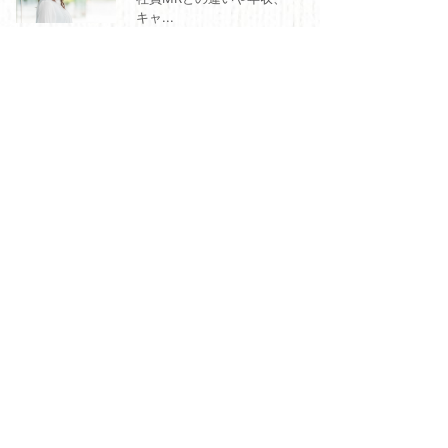
キャ...
2025.11.29.
医療事務さんとの連携で
営業成績が伸びる理由｜
女性MR...
カテゴリー
Spirit of Flamme（8）
ダイバーシティ（4）
女性MR（26）