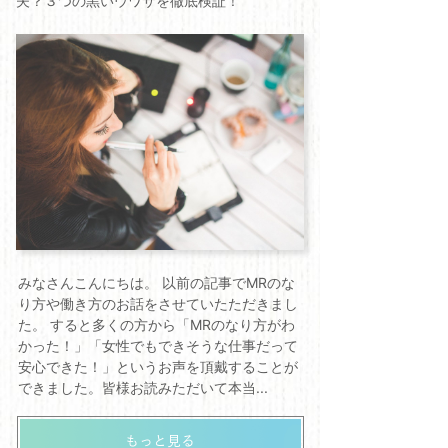
夫？３つの黒いウワサを徹底検証！
みなさんこんにちは。 以前の記事でMRのな
り方や働き方のお話をさせていたただきまし
た。 すると多くの方から「MRのなり方がわ
かった！」「女性でもできそうな仕事だって
安心できた！」というお声を頂戴することが
できました。皆様お読みただいて本当...