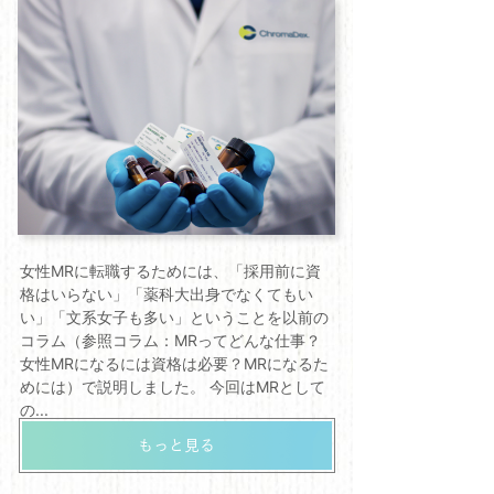
女性MRに転職するためには、「採用前に資
格はいらない」「薬科大出身でなくてもい
い」「文系女子も多い」ということを以前の
コラム（参照コラム：MRってどんな仕事？
女性MRになるには資格は必要？MRになるた
めには）で説明しました。 今回はMRとして
の...