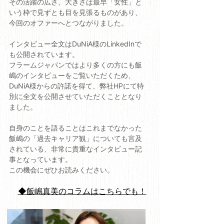
その活躍の広さ、大きさは最早「女性」と
いう枠で見ずとも目を見張るものがあり、
今回のオファーへとつながりました。
インタビュー全文はDuNiA様のLinkedInで
も公開されています。
フラームジャパンではより多くの方にも飯
嶋のインタビューをご覧いただくため、
DuNiA様からの許諾を得て、弊社HPにて特
別に全文を公開させていただくこととなり
ました。
自身のことを語ることはこれまでなかった
飯嶋の「過去キャリア観」についても言及
されている、非常に貴重なインタビュー記
事となっています。
この機会にぜひお読みください。
◆飯嶋真美のコラムはこちらでも！