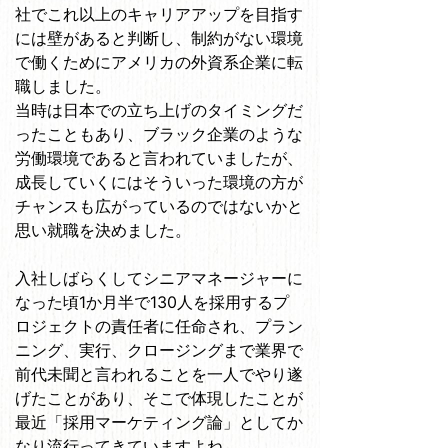
社でこれ以上のキャリアアップを目指す
には壁があると判断し、制約がない環境
で働くためにアメリカの外資系企業に転
職しました。
当時は日本での立ち上げのタイミングだ
ったこともあり、ブラック企業のような
労働環境であると言われていましたが、
成長していくにはそういった環境の方が
チャンスも広がっているのではないかと
思い就職を決めました。
入社しばらくしてシニアマネージャーに
なった頃1か月半で130人を採用するプ
ロジェクトの責任者に任命され、プラン
ニング、実行、クロージングまで業界で
前代未聞と言われることを一人でやり遂
げたことがあり、そこで体現したことが
最近「採用マーケティング論」としてか
なり流行ってきていますよね。