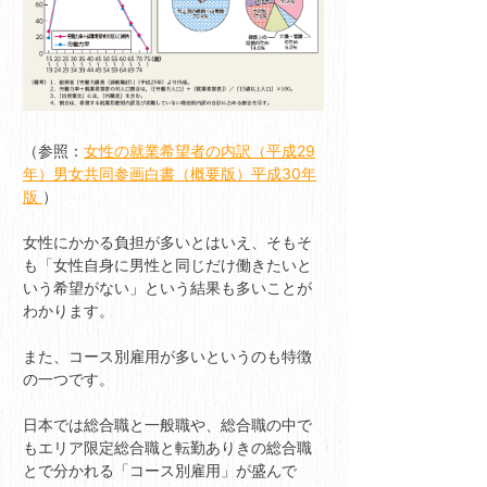
（参照：
女性の就業希望者の内訳（平成29
年）男女共同参画白書（概要版）平成30年
版
）
女性にかかる負担が多いとはいえ、そもそ
も「女性自身に男性と同じだけ働きたいと
いう希望がない」という結果も多いことが
わかります。
また、コース別雇用が多いというのも特徴
の一つです。
日本では総合職と一般職や、総合職の中で
もエリア限定総合職と転勤ありきの総合職
とで分かれる「コース別雇用」が盛んで