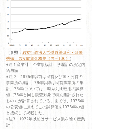
（参照：
独立行政法人労働政策研究・研修
機構 男女間賃金格差（男＝100）
）
※注１産業計、企業規模計、学歴計の所定内
給与額
※注２ 1975年以前は民営及び国・公営の
事業所の集計、76年以降は民営事業所の集
計。75年については、時系列比較用の試算
値（76年と同じ調査対象で特別集計された
もの）が計算されている。図では、1975年
の公表値に加えてこの試算値を1976年の値
と接続して掲載した。
※注3 1972年以前はサービス業を除く産業
計