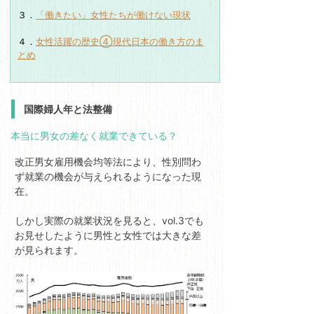
３．
「働きたい」女性たちが働けない現状
４．
女性活躍の歴史④現代日本の働き方のま
とめ
国際婦人年と法整備
本当に男女の差なく就業できている？
改正男女雇用機会均等法により、性別問わ
ず就業の機会が与えられるようになった現
在。
しかし実際の就業状況を見ると、vol.3でも
お見せしたように男性と女性では大きな差
が見られます。