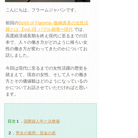
こんにちは。フラームジャパンです。
前回の
Spirit of Flamme−飯嶋真美の女性活
躍とは 【vol.3】バブル崩壊〜現代
では、
高度経済成長期を終え現代に至るまでの日
本で、人々の働き方がどのように移ろい女
性の働き方が変わってきたのかについてお
話しました。
今回は現代に至るまでの女性活躍の歴史を
踏まえて、現在の女性、そして人々の働き
方とその価値観はどのようになっているの
かについてお話させていただければと思い
ます。
目次
１．
国際婦人年と法整備
２．
男女の雇用・賃金の差