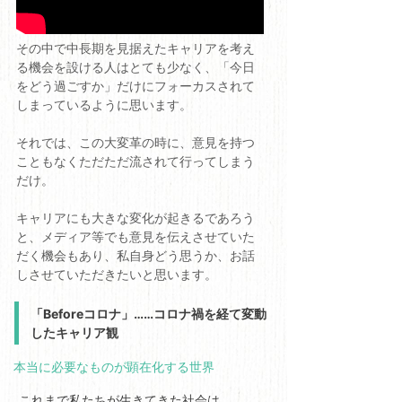
その中で中長期を見据えたキャリアを考え
る機会を設ける人はとても少なく、「今日
をどう過ごすか」だけにフォーカスされて
しまっているように思います。
それでは、この大変革の時に、意見を持つ
こともなくただただ流されて行ってしまう
だけ。
キャリアにも大きな変化が起きるであろう
と、メディア等でも意見を伝えさせていた
だく機会もあり、私自身どう思うか、お話
しさせていただきたいと思います。
「Beforeコロナ」……コロナ禍を経て変動
したキャリア観
本当に必要なものが顕在化する世界
これまで私たちが生きてきた社会は、