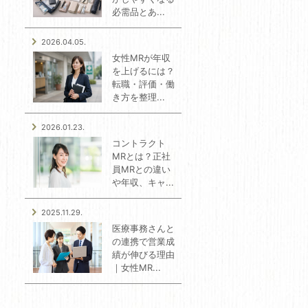
必需品とあ...
2026.04.05.
女性MRが年収
を上げるには？
転職・評価・働
き方を整理...
2026.01.23.
コントラクト
MRとは？正社
員MRとの違い
や年収、キャ...
2025.11.29.
医療事務さんと
の連携で営業成
績が伸びる理由
｜女性MR...