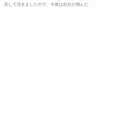
戻して頂きましたので、今後は自分が掴んだ
人生に満点をつけられるような日々を送りた
いと思っています。上を目指して。
またフラームジャパンでの経験をもとに、私
のような悩みを持たれている方がいれば、こ
んな選択肢もあるんだと「自分らしい働き
方」を見つけてあげられるようなアドバイス
が出来るような立場になれたらと思っていま
す。