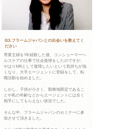
Q3.フラームジャパンとの出会いを教えてく
ださい
専業主婦を1年経験した後、コンシューマーヘ
ルスケアの仕事で社会復帰をしたのですが、
やはりMRとして復帰したいという気持ちが強
くなり、大手エージェントに登録をして、転
職活動を始めました。
しかし、子供が小さく、勤務地限定であるこ
とや私の年齢などからエージェントには全く
相手にしてもらえない状況でした。
そんな中、フラームジャパンのセミナーに参
加させて頂きました。