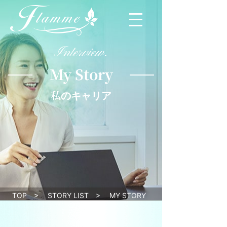
Interview.
My Story
私のキャリア
TOP
>
STORY LIST
>
MY STORY