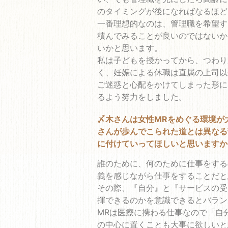
のタイミングが後になればなるほど
一番理想的なのは、管理職を希望す
積んでみることが良いのではないか
いかと思います。
私は子どもを授かってから、つわり
く、妊娠による休職は直属の上司以
ご迷惑と心配をかけてしまった形に
るよう努力をしました。
〆木さんは女性MRをめぐる環境が
さんが歩んでこられた道とは異なる
に付けていってほしいと思いますか
誰のために、何のために仕事をする
義を感じながら仕事をすることだと
その際、『自分』と『サービスの受
揮できるのかを意識できるとバラン
MRは医療に携わる仕事なので「自
の中心に置くことも大事に欲しいと