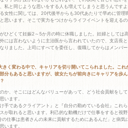
、私と同じような思いをする人も増えてしまうと思うんですよ
る女性に関しては、20代後半からも30代あたりで早めに管理
と思います。そこで実力をつけからライフイベントを迎えるの
がひどくて妊娠2～5か月の時に休職しました。妊婦としては
外には言わないように主治医から言われていたので、支店長と
なりました。上司にすべてを委任し、復職してからはメンバー
大きく変わる中で、キャリアを切り開いてこられました。これ
部分もあると思いますが、彼女たちが前向きにキャリアを歩ん
？
のか、そこにはどんなバリューがあって、どう社会貢献をして
思います。
け手であるクライアント』と『自分の勤めている会社』これら
スが取れると思います。利己的な動機だけで仕事をすると視野
分の仕事は患者さんの未来に貢献するためにあるんだ」と病気
思います。