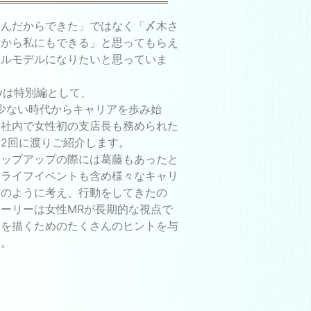
さんだからできた」ではなく「〆木さ
たから私にもできる」と思ってもらえ
ールモデルになりたいと思っていま
oryは特別編として、
少ない時代からキャリアを歩み始
、社内で女性初の支店長も務められた
2回に渡りご紹介します。
テップアップの際には葛藤もあったと
。ライフイベントも含め様々なキャリ
どのように考え、行動をしてきたの
ーリーは女性MRが長期的な視点で
アを描くためのたくさんのヒントを与
た。