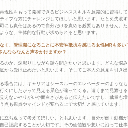
再現性をもって発揮できるビジネススキルを意識的に習得して
ティブな方にチャレンジしてほしいと思います。たとえ失敗す
司にも責任はあるので自分だけを責める必要もありません。た
ような、主体的な行動が求められると思います。
なく、管理職になることに不安や抵抗を感じる女性MRも多い
さんならなんと声をかけますか？
るのか、深堀りしながら話を聞きたいと思います。どんな悩み
底から受け止めたいと思います。そしてご本人の意見を引き出
る場合には、キャリアはシースルーのエレベーターのようなも
行くにしたがって見える景色が違ってくる。遠くまで見渡せる
見えないやりがいや面白さがあると伝えたいですし、裁量も増
う点も視点やマインドが変わる上で大切だと感じています。
に立ち返って考えてほしい、とも思います。自分が働く動機が
自己認識することが大切です。その価値観や想いに沿って仕事