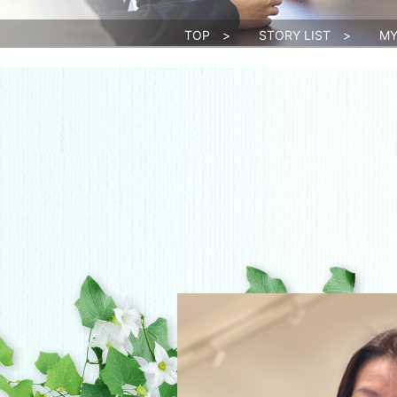
TOP
>
STORY LIST
>
MY 