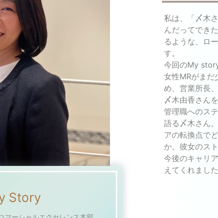
私は、「〆木
んだってでき
るような、ロ
す。
今回のMy st
女性MRがまだ
め、営業所長
〆木由香さんを
管理職へのス
語る〆木さん
アの転換点で
か。彼女のスト
今後のキャリ
えてくれまし
y Story
 コマーシャルエクセレンス本部