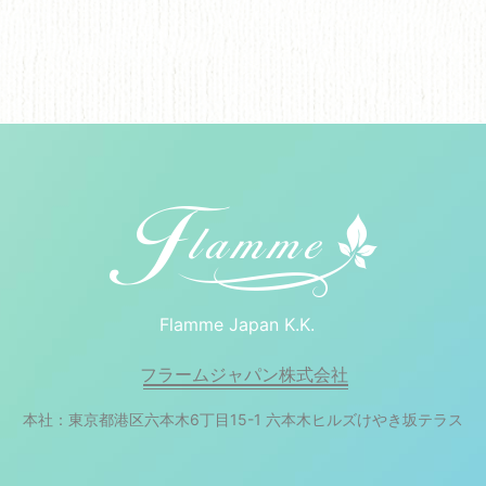
Flamme Japan K.K.
フラームジャパン株式会社
本社：東京都港区六本木6丁目15-1 六本木ヒルズけやき坂テラス