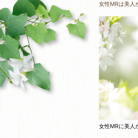
女性MRは美人
女性MRに美人