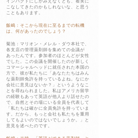
インパクトにしかみえなくとも、着実に
こなしてきたのかもしれないな、と思う
こともあります。
飯嶋：そこから現在に至るまでの転機
は、何があったのでしょう？
菊池：マリオン・メレル・ダウ本社で、
各支店の管理薬剤師を集めての会議が
あったんです。参加者のほとんどが女性
でした。この会議を開催したのが新しく
コマーシャルヘッドに就任された本国の
方で、彼が私たちに「あなたたちはみん
な薬剤師免許を持っているよね。なにか
会社に意見はないか？」というようなこ
とを尋ねられました。私はアメリカ留学
の経験もあって英語が他人より話せたの
で、自然とその場にいる全員を代表して
「私たちは確かに全員免許を持っていま
す。だから、もっと会社も私たちを重用
してもよいのではないでしょうか。」と
意見を述べたのです。