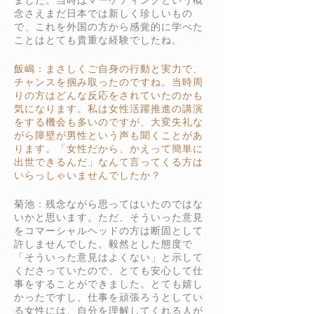
ました。当時はマーケティングという概
念さえまだ日本では新しく珍しいもの
で、これを外国の方から感覚的に学べた
ことはとても貴重な経験でしたね。
飯嶋：まさしくご自身の行動と実力で、
チャンスを掴み取ったのですね。当時周
りの方はどんな反応をされていたのかも
気になります。私は女性活躍推進の講演
をする機会も多いのですが、大変失礼な
がら障壁が男性という声も聞くことがあ
ります。「女性だから、かえって簡単に
出世できるんだ」なんて言ってくる方は
いらっしゃいませんでしたか？
菊池：残念ながら思ってはいたのではな
いかと思います。ただ、そういった意見
をコマーシャルヘッドの方は断固として
許しませんでした。毅然とした態度で
「そういった意見はよくない」と示して
くださっていたので、とても安心して仕
事をすることができました。とても嬉し
かったですし、仕事を頑張ろうとしてい
る女性には、自分を理解してくれる人が