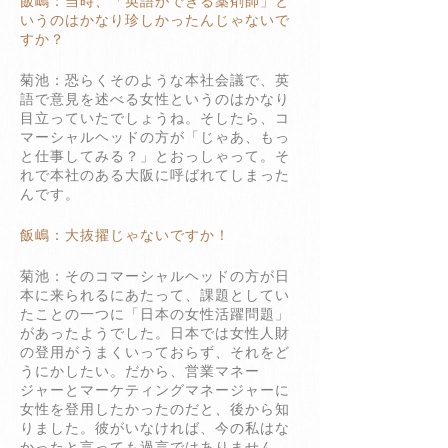
飯嶋：当時、「英語ができる薬剤師」と
いうのはかなり珍しかったんじゃないで
すか？
菊池：恐らくそのような本社会議で、英
語で意見を述べる女性というのはかなり
目立っていたでしょうね。そしたら、コ
マーシャルヘッドの方が「じゃあ、もっ
と仕事してみる？」とおっしゃって。そ
れで本社のある大阪に呼ばれてしまった
んです。
飯嶋：大抜擢じゃないですか！
菊池：そのコマーシャルヘッドの方が日
本に来られるにあたって、課題としてい
たことの一つに「日本の女性活躍問題」
があったようでした。日本では女性人財
の登用がうまくいっておらず、それをど
うにかしたい。だから、営業マネー
ジャーとマーケティングマネージャーに
女性を登用したかったのだと、後から知
りました。彼がいなければ、今の私はな
かったと言っても過言ではありません。