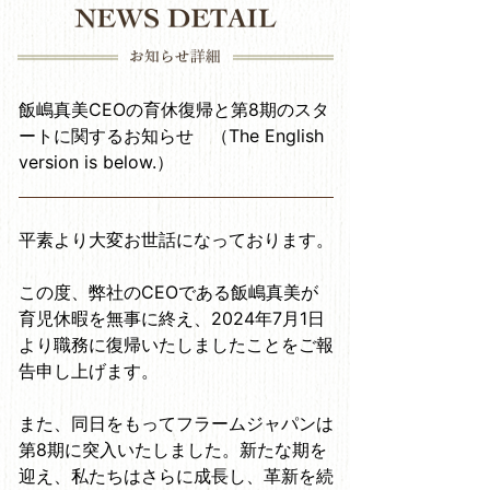
飯嶋真美CEOの育休復帰と第8期のスタ
ートに関するお知らせ （The English
version is below.）
平素より大変お世話になっております。
この度、弊社の
CEO
である飯嶋真美が
育児休暇を無事に終え、
2024
年
7
月
1
日
より職務に復帰いたしましたことをご報
告申し上げます。
また、同日をもってフラームジャパンは
第
8
期に突入いたしました。新たな期を
迎え、私たちはさらに成長し、革新を続