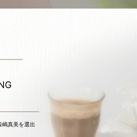
NG
表の飯嶋真美を選出