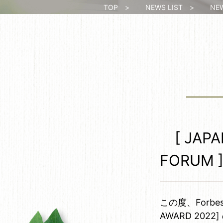
TOP
>
NEWS LIST
>
NEWS
[ JAPA
FORU
この度、Forbes
AWARD 2