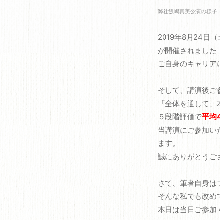
弊社飯嶋真美公演の様子
2019年8月24日（土）
が開催されました
ご自身のキャリア
そして、講演後ご
「全体を通して、
５段階評価で
平均4
当講演にご参加い
ます。
誠にありがとうご
さて、筆者自身は
そんな私でも改め
本日は当日ご参加