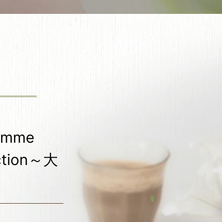
mme
ction～大