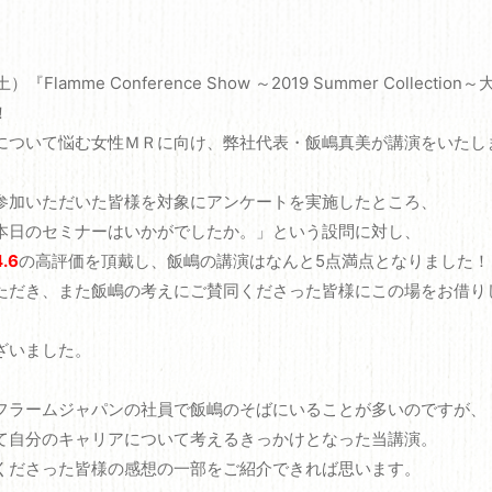
『Flamme Conference Show ～2019 Summer Collecti
！
について悩む女性ＭＲに向け、弊社代表・飯嶋真美が講演をいたし
参加いただいた皆様を対象にアンケートを実施したところ、
本日のセミナーはいかがでしたか。」という設問に対し、
.6
の高評価を頂戴し、飯嶋の講演はなんと5点満点となりました！
ただき、また飯嶋の考えにご賛同くださった皆様にこの場をお借り
ざいました。
フラームジャパンの社員で飯嶋のそばにいることが多いのですが、
て自分のキャリアについて考えるきっかけとなった当講演。
くださった皆様の感想の一部をご紹介できれば思います。