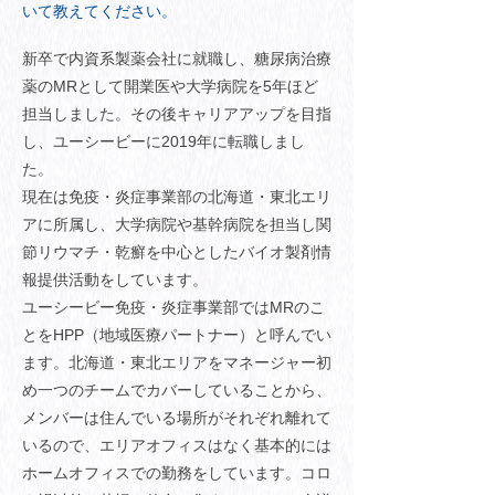
いて教えてください。
新卒で内資系製薬会社に就職し、糖尿病治療
薬のMRとして開業医や大学病院を5年ほど
担当しました。その後キャリアアップを目指
し、ユーシービーに2019年に転職しまし
た。
現在は免疫・炎症事業部の北海道・東北エリ
アに所属し、大学病院や基幹病院を担当し関
節リウマチ・乾癬を中心としたバイオ製剤情
報提供活動をしています。
ユーシービー免疫・炎症事業部ではMRのこ
とをHPP（地域医療パートナー）と呼んでい
ます。北海道・東北エリアをマネージャー初
め一つのチームでカバーしていることから、
メンバーは住んでいる場所がそれぞれ離れて
いるので、エリアオフィスはなく基本的には
ホームオフィスでの勤務をしています。コロ