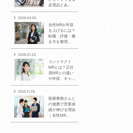
必需品とあ...
2026.04.05.
女性MRが年収
を上げるには？
転職・評価・働
き方を整理...
2026.01.23.
コントラクト
MRとは？正社
員MRとの違い
や年収、キャ...
2025.11.29.
医療事務さんと
の連携で営業成
績が伸びる理由
｜女性MR...